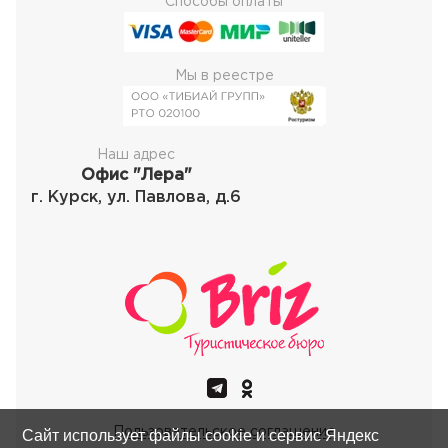
Способы оплаты
Мы в реестре
Наш адрес
Офис "Лера"
г. Курск, ул. Павлова, д.6
Пользовательское соглашение
Сайт использует файлы cookie и сервис Яндекс