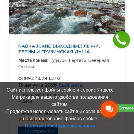
КАВКАЗСКИЕ ВЫХОДНЫЕ: ЛЫЖИ,
ТЕРМЫ И ГРУЗИНСКАЯ ДУША
Места показа:
Гудаури,
Гергети,
Северная
Осетия
Ближайшая дата
13 августа 2026
Ещё даты
Сайт использует файлы cookie и сервис Яндекс
Продолжительность
Метрика для вашего удобства пользования
7 дней
сайтом.
Согласе
Продолжая использовать сайт вы соглашаетесь
Цена за человека от
на использование файлов cookie
70 000 руб.
Политика конфиденциальности
Посмотреть тур