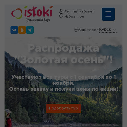
Личный кабинет
Избранное
Курск
Ваш город:
Распродажа
"Золотая осень"!
Участвуют все туры с 1 сентября по 1
ноября.
Оставь заявку и получи цены по акции!
Подобрать тур