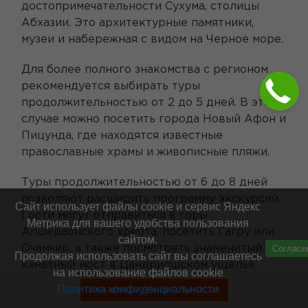
достопримечательности Сухума, столицы
Абхазии. Это архитектурные памятники,
музеи и набережная с видом на Черное море.
Для более полного знакомства с регионом
рекомендуется выбирать туры
продолжительностью от 2 до 5 дней. В этом
случае можно посетить города Новый Афон и
Пицунда, где находятся известные
православные храмы и живописные пляжи.
Туры продолжительностью от 6 до 8 дней
позволяют расширить программу экскурсий.
Сайт использует файлы cookie и сервис Яндекс
Гости могут отправиться в горы
Метрика для вашего удобства пользования
Апшераонского хребта, посетить Гагру или
сайтом.
Согласе
Очамчир, а также посмотреть знаменитый
Продолжая использовать сайт вы соглашаетесь
канатный мост в Цандрипшском ущелье.
на использование файлов cookie
Политика конфиденциальности
Смотреть туры без билетов
Для тех, кто хочет более глубоко