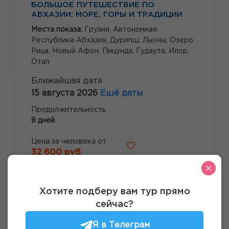
БОЛЬШОЕ ПУТЕШЕСТВИЕ ПО
АБХАЗИИ: МОРЕ, ГОРЫ И ТРАДИЦИИ
Места показа:
Грузия,
Автономная
Республика Абхазия,
Дурипш,
Лыхны,
Озеро
Рица,
Новый Афон,
Пицунда,
Гудаута,
Илор,
Отап
Ближайшая дата
15 августа 2026
Ещё даты
Продолжительность
8 дней
Цена за человека от
32 600 руб.
Посмотреть тур
Хотите подберу вам тур прямо
сейчас?
Я в Телеграм