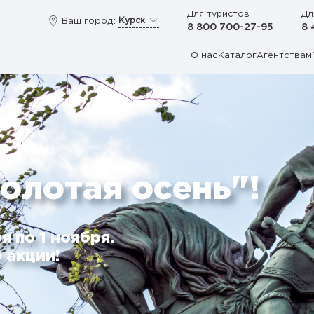
Для туристов
Дл
Курск
Ваш город:
8 800 700-27-95
8 
О нас
Каталог
Агентствам
олотая осень"!
я по 1 ноября.
 акции!