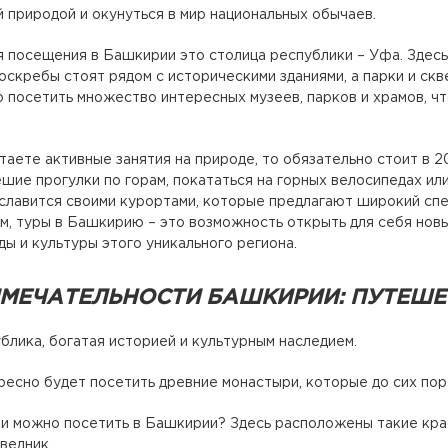
й природой и окунуться в мир национальных обычаев.
 посещения в Башкирии это столица республики – Уфа. Здесь
скребы стоят рядом с историческими зданиями, а парки и с
посетить множество интересных музеев, парков и храмов, чт
таете активные занятия на природе, то обязательно стоит в 
ешие прогулки по горам, покататься на горных велосипедах и
лавится своими курортами, которые предлагают широкий спе
м, туры в Башкирию – это возможность открыть для себя новы
ы и культуры этого уникального региона.
МЕЧАТЕЛЬНОСТИ БАШКИРИИ: ПУТЕШЕ
блика, богатая историей и культурным наследием.
есно будет посетить древние монастыри, которые до сих по
и можно посетить в Башкирии? Здесь расположены такие кра
ведник.