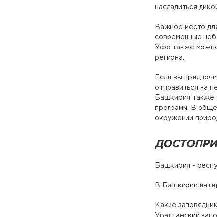
насладиться дико
Важное место для
современные небо
Уфе также можно 
региона.
Если вы предпочи
отправиться на п
Башкирия также с
программ. В обще
окружении природ
ДОСТОПРИ
Башкирия - респу
В Башкирии интер
Какие заповедник
Уралтамский запо