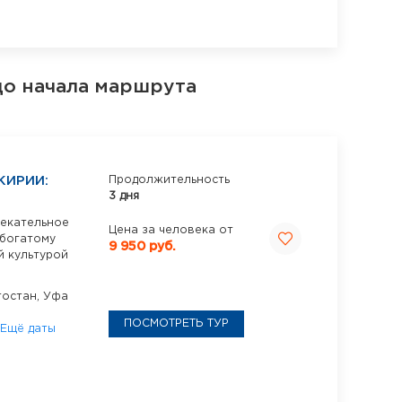
до начала маршрута
КИРИИ:
Продолжительность
3 дня
лекательное
Цена за человека от
 богатому
9 950 руб.
й культурой
тостан,
Уфа
ПОСМОТРЕТЬ ТУР
Ещё даты