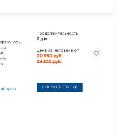
Продолжительность
2 дня
сферу Уфы,
гая
Цена за человека от
ким
20 950 руб.
ими
24 100 руб.
то
ПОСМОТРЕТЬ ТУР
щё даты