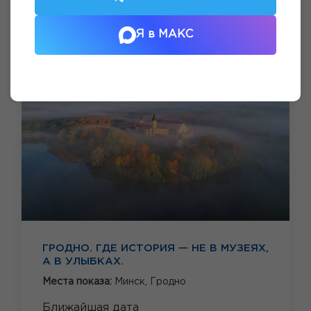
Я в МАКС
ГРОДНО. ГДЕ ИСТОРИЯ — НЕ В МУЗЕЯХ,
А В УЛЫБКАХ.
Места показа:
Минск,
Гродно
Ближайшая дата