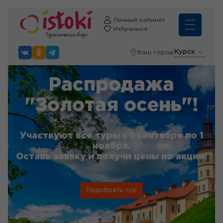
Личный кабинет
Избранное
Курск
Ваш город:
Распродажа
"Золотая осень"!
Участвуют все туры с 1 сентября по 1
ноября.
Оставь заявку и получи цены по акции!
Подобрать тур