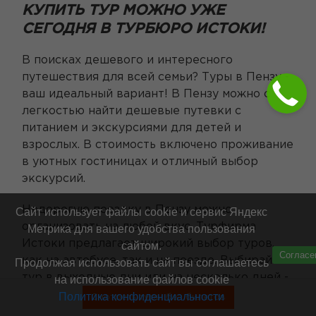
КУПИТЬ ТУР МОЖНО УЖЕ
СЕГОДНЯ В ТУРБЮРО ИСТОКИ!
В поисках дешевого и интересного
путешествия для всей семьи? Туры в Пензу -
ваш идеальный вариант! В Пензу можно с
легкостью найти дешевые путевки с
питанием и экскурсиями для детей и
взрослых. В стоимость включено проживание
в уютных гостиницах и отличный выбор
экскурсий.
Недорогую поездку в Пензу можно
Сайт использует файлы cookie и сервис Яндекс
организовать на любой вкус. Турфирма
Метрика для вашего удобства пользования
Истоки предлагает широкий выбор туров,
сайтом.
Согласе
как на автобусе, так и на поезде. Выбирайте
Продолжая использовать сайт вы соглашаетесь
тур в выходные дни или на несколько дней -
на использование файлов cookie
от одного до десяти.
Политика конфиденциальности
Смотреть туры без билетов