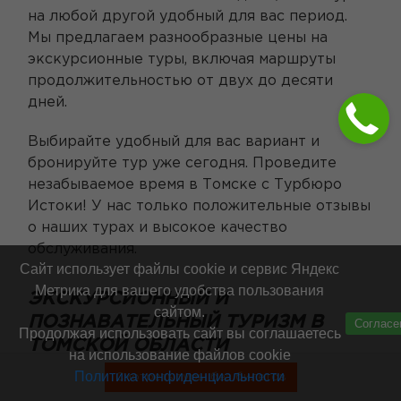
на любой другой удобный для вас период.
Мы предлагаем разнообразные цены на
экскурсионные туры, включая маршруты
продолжительностью от двух до десяти
дней.
Выбирайте удобный для вас вариант и
бронируйте тур уже сегодня. Проведите
незабываемое время в Томске с Турбюро
Истоки! У нас только положительные отзывы
о наших турах и высокое качество
обслуживания.
Сайт использует файлы cookie и сервис Яндекс
Метрика для вашего удобства пользования
ЭКСКУРСИОННЫЙ И
сайтом.
ПОЗНАВАТЕЛЬНЫЙ ТУРИЗМ В
Согласе
Продолжая использовать сайт вы соглашаетесь
ТОМСКОЙ ОБЛАСТИ
на использование файлов cookie
Политика конфиденциальности
Смотреть туры без билетов
Экскурсионный и познавательный туризм в