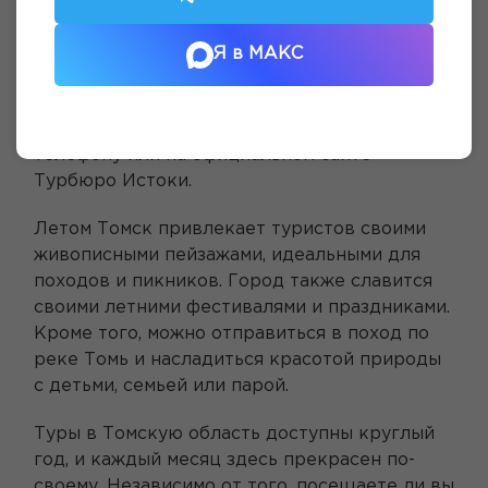
туристическая компания предлагает
широкую программу для любителей
Я в МАКС
активного отдыха, чтобы туристы гуляли по
улицам и узнавали исторические факты.
Расписание экскурсий можно уточнить по
телефону или на официальном сайте
Турбюро Истоки.
Летом Томск привлекает туристов своими
живописными пейзажами, идеальными для
походов и пикников. Город также славится
своими летними фестивалями и праздниками.
Кроме того, можно отправиться в поход по
реке Томь и насладиться красотой природы
с детьми, семьей или парой.
Туры в Томскую область доступны круглый
год, и каждый месяц здесь прекрасен по-
своему. Независимо от того, посещаете ли вы