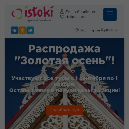
Личный кабинет
Избранное
Курск
Ваш город:
Распродажа
"Золотая осень"!
Участвуют все туры с 1 сентября по 1
ноября.
Оставь заявку и получи цены по акции!
Подобрать тур