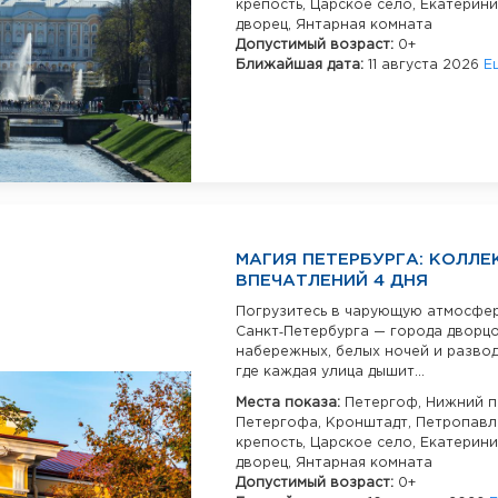
крепость,
Царское село,
Екатерини
дворец,
Янтарная комната
Допустимый возраст:
0+
Ближайшая дата:
11 августа 2026
Е
МАГИЯ ПЕТЕРБУРГА: КОЛЛЕ
ВПЕЧАТЛЕНИЙ 4 ДНЯ
Погрузитесь в чарующую атмосфе
Санкт‑Петербурга — города дворцо
набережных, белых ночей и развод
где каждая улица дышит...
Места показа:
Петергоф,
Нижний п
Петергофа,
Кронштадт,
Петропавл
крепость,
Царское село,
Екатерини
дворец,
Янтарная комната
Допустимый возраст:
0+