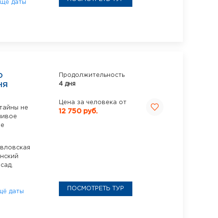
щё даты
О
Продолжительность
4 дня
НЯ
Цена за человека от
тайны не
12 750 руб.
ливое
ие
вловская
нский
сад,
ПОСМОТРЕТЬ ТУР
щё даты