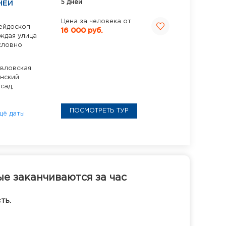
5 дней
НЕЙ
Цена за человека от
ейдоскоп
16 000 руб.
аждая улица
словно
вловская
нский
сад,
ПОСМОТРЕТЬ ТУР
щё даты
ые заканчиваются за час
ть.