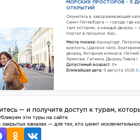
МОРСКИХ ПРОСТОРОВ - 5 Д
ОТКРЫТИЙ
Окунитесь в завораживающий кал
Санкт-Петербурга — города, где к
таит историю, а каждый дворец — 
портал в прошлое. Вас...
Места показа:
Кронштадт,
Петропа
крепость,
Царское село,
Екатерини
дворец,
Янтарная комната,
Летний 
Эрмитаж,
Гатчина,
Дворец Павла I
Допустимый возраст:
0+
Ближайшая дата:
11 августа 2026
Е
тесь — и получите доступ к турам, котор
убликуем эти туры на сайте.
в закрытых каналах — для тех, кто ценит исключительнос