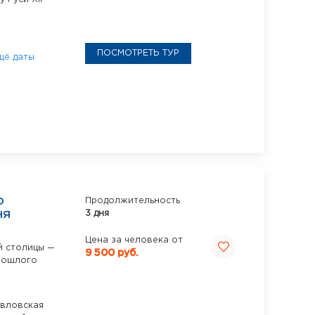
ПОСМОТРЕТЬ ТУР
щё даты
О
Продолжительность
3 дня
НЯ
Цена за человека от
й столицы —
9 500 руб.
прошлого
вловская