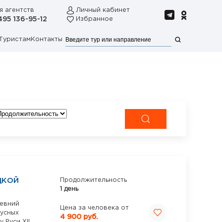
я агентств
Личный кабинет
495 136-95-12
Избранное
Туристам
Контакты
ЦКОЙ
Продолжительность
1 день
ревний
Цена за человека от
кусных
4 900 руб.
 Руси XII