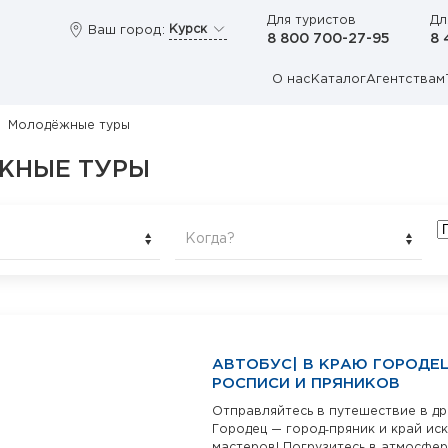
Для туристов
Дл
Курск
Ваш город:
8 800 700-27-95
8 
О нас
Каталог
Агентствам
Молодёжные туры
ЖНЫЕ ТУРЫ
Когда?
АВТОБУС| В КРАЮ ГОРОДЕ
РОСПИСИ И ПРЯНИКОВ
Отправляйтесь в путешествие в д
Городец — город‑пряник и край ис
мастеров! Погрузитесь в атмосферу