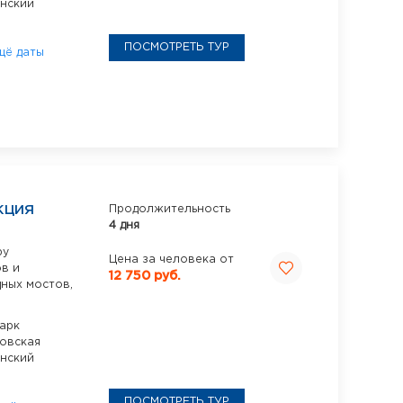
нский
ПОСМОТРЕТЬ ТУР
щё даты
КЦИЯ
Продолжительность
4 дня
ру
Цена за человека от
в и
12 750 руб.
ных мостов,
арк
овская
нский
ПОСМОТРЕТЬ ТУР