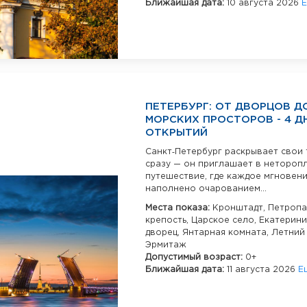
Ближайшая дата:
10 августа 2026
Е
ПЕТЕРБУРГ: ОТ ДВОРЦОВ Д
МОРСКИХ ПРОСТОРОВ - 4 Д
ОТКРЫТИЙ
Санкт‑Петербург раскрывает свои 
сразу — он приглашает в нетороп
путешествие, где каждое мгновен
наполнено очарованием...
Места показа:
Кронштадт,
Петропа
крепость,
Царское село,
Екатерини
дворец,
Янтарная комната,
Летний 
Эрмитаж
Допустимый возраст:
0+
Ближайшая дата:
11 августа 2026
Е