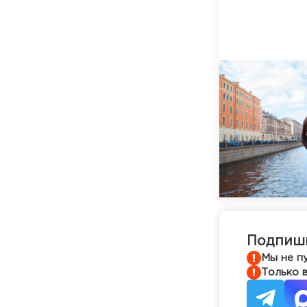
Подпиши
Мы не п
Только 