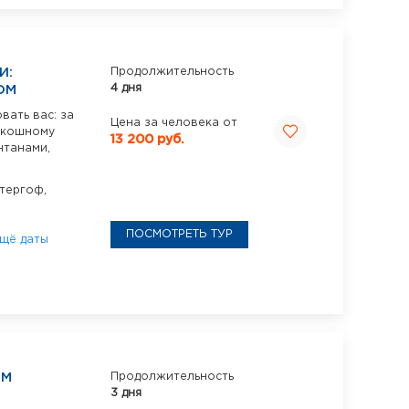
И:
Продолжительность
4 дня
ОМ
вать вас: за
Цена за человека от
оскошному
13 200 руб.
нтанами,
тергоф,
ПОСМОТРЕТЬ ТУР
щё даты
ЁМ
Продолжительность
3 дня