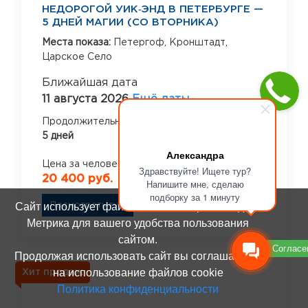
НЕДОРОГОЙ УИК‑ЭНД В ПЕТЕРБУРГЕ —
5 ДНЕЙ МАГИИ (СО ВТОРНИКА)
Места показа:
Петергоф,
Кронштадт,
Царское Село
Ближайшая дата
11 августа 2026
Ещё даты
Продолжительность
5 дней
Александра
Цена за человека от
Здравствуйте! Ищете тур?
20 400 руб.
Напишите мне, сделаю
подборку за 1 минуту
Сайт использует файлы cookie и сервис Яндекс
Посмотреть тур
Метрика для вашего удобства пользования
сайтом.
Согласе
Продолжая использовать сайт вы соглашаетесь
на использование файлов cookie
Хит продаж
Политика конфиденциальности