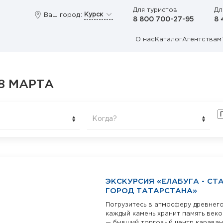
Для туристов
Дл
Курск
Ваш город:
8 800 700-27-95
8 
О нас
Каталог
Агентствам
8 МАРТА
Когда?
ЭКСКУРСИЯ «ЕЛАБУГА - СТ
ГОРОД ТАТАРСТАНА»
Погрузитесь в атмосферу древнего
каждый камень хранит память веко
— бывший торговый центр караван