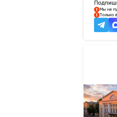
Подпиши
Мы не п
Только 