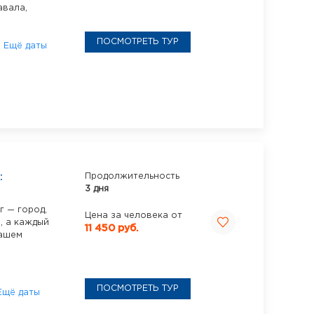
авала,
ПОСМОТРЕТЬ ТУР
6
Ещё даты
:
Продолжительность
3 дня
г — город,
Цена за человека от
, а каждый
11 450 руб.
вашем
ПОСМОТРЕТЬ ТУР
Ещё даты