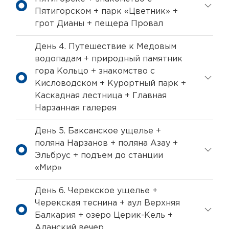
Пятигорском + парк «Цветник» +
грот Дианы + пещера Провал
День 4. Путешествие к Медовым
водопадам + природный памятник
гора Кольцо + знакомство с
Кисловодском + Курортный парк +
Каскадная лестница + Главная
Нарзанная галерея
День 5. Баксанское ущелье +
поляна Нарзанов + поляна Азау +
Эльбрус + подъем до станции
«Мир»
День 6. Черекское ущелье +
Черекская теснина + аул Верхняя
Балкария + озеро Церик-Кель +
Аланский вечер