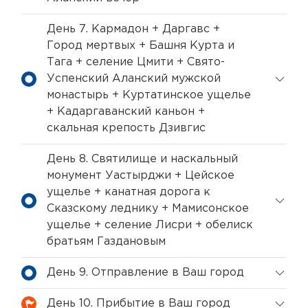
День 7. Кармадон + Даргавс +
Город мертвых + Башня Курта и
Тага + селение Цмити + Свято-
Успенский Аланский мужской
монастырь + Куртатинское ущелье
+ Кадаргаванский каньон +
скальная крепость Дзивгис
День 8. Святилище и наскальный
монумент Уастырджи + Цейское
ущелье + канатная дорога к
Сказскому леднику + Мамисонское
ущелье + селение Лисри + обелиск
братьям Газдановым
День 9. Отправление в Ваш город
День 10. Прибытие в Ваш город