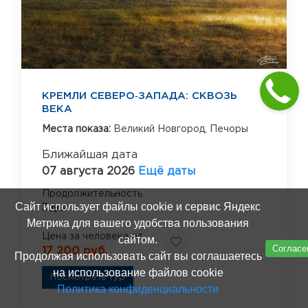
КРЕМЛИ СЕВЕРО‑ЗАПАДА: СКВОЗЬ
ВЕКА
Места показа:
Великий Новгород,
Печоры
Ближайшая дата
07 августа 2026
Ещё даты
Продолжительность
Сайт использует файлы cookie и сервис Яндекс
3 дня
Метрика для вашего удобства пользования
Цена за человека от
сайтом.
Согласе
17 200 руб.
Продолжая использовать сайт вы соглашаетесь
на использование файлов cookie
Посмотреть тур
Политика конфиденциальности