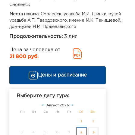
Смоленск
Места показа:
Смоленск, усадьба М.И. Глинки, музей-
усадьба А.Т. Твардовского, имение М.К. Тенишевой,
дом-музей Н.М. Пржевальского
Продолжительность:
3 дня
Цена за человека от
21 800 руб.
Цены и расписание
Выберите дату тура:
Август 2026
Пн
Вт
Ср
Чт
Пт
Сб
Вс
1
2
3
4
5
6
7
8
9