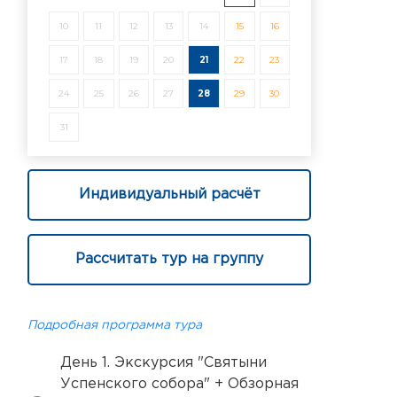
10
11
12
13
14
15
16
17
18
19
20
21
22
23
24
25
26
27
28
29
30
31
Индивидуальный расчёт
Рассчитать тур на группу
Подробная программа тура
День 1. Экскурсия "Святыни
Успенского собора" + Обзорная