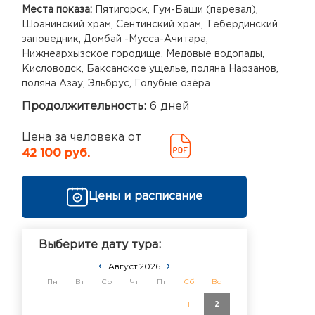
Места показа:
Пятигорск, Гум-Баши (перевал),
Шоанинский храм, Сентинский храм, Тебердинский
заповедник, Домбай -Мусса-Ачитара,
Нижнеархызское городище, Медовые водопады,
Кисловодск, Баксанское ущелье, поляна Нарзанов,
поляна Азау, Эльбрус, Голубые озёра
Продолжительность:
6 дней
Цена за человека от
42 100 руб.
Цены и расписание
Выберите дату тура:
Август 2026
Пн
Вт
Ср
Чт
Пт
Сб
Вс
1
2