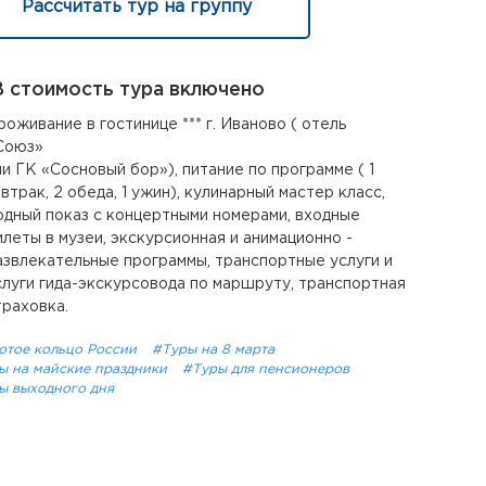
Рассчитать тур на группу
 стоимость тура включено
роживание в гостинице *** г. Иваново ( отель
Союз»
ли ГК «Сосновый бор»), питание по программе ( 1
автрак, 2 обеда, 1 ужин), кулинарный мастер класс,
одный показ с концертными номерами, входные
илеты в музеи, экскурсионная и анимационно -
азвлекательные программы, транспортные услуги и
слуги гида-экскурсовода по маршруту, транспортная
траховка.
отое кольцо России
#Туры на 8 марта
ы на майские праздники
#Туры для пенсионеров
ы выходного дня