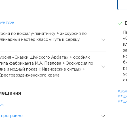
ма тура
В
П
урсия по вокзалу-памятнику + экскурсия по
«
улинарный мастер класс «Путь к сердцу
и
з
м
курсия «Сказки Шуйского Арбата» + особняк
б
типа фабриканта М.А. Павлова + Экскурсия по
р
яка и модный показ « Ивановские ситцы» +
у
Крестовоздвиженского храма
с
#Зол
мещения
#Тур
#Тур
ок
 программе