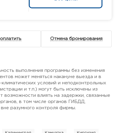
 оплатить
Отмена бронирования
ьность выполнения программы без изменения
ентов может меняться накануне выезда и в
о-климатических условий и неподконтрольных
страции и т.п.) могут быть исключены из
ет возможности влиять на задержки, связанные
рганов, в том числе органов ГИБДД,
 вне разумного контроля фирмы.
Калининград
Камчатка
Киргизия