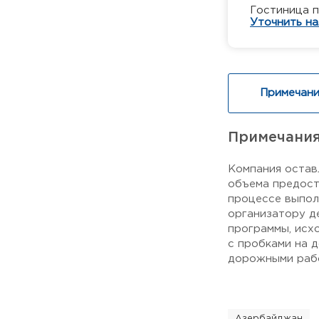
Гостиница 
Уточнить на
Примечани
Примечани
Компания остав
объема предост
процессе выпол
организатору д
программы, исх
с пробками на 
дорожными рабо
Азербайджан