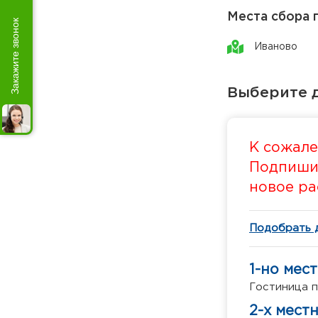
Места сбора 
Закажите звонок
Иваново
Выберите д
К сожале
Подпишит
новое ра
Подобрать 
1-но мес
Гостиница 
2-х мест