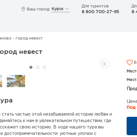
Для туристов
Дл
Курск
Ваш город:
8 800 700-27-95
8 
аново - город невест
город невест
В
Мест
Мест
Прод
тура
Цена
Под 
 стать частью этой незабываемой истории любви и
диняйтесь к нам в увлекательном путешествии, где
сскажет свою историю. В ходе нашего тура вы
е достопримечательности: уютные улочки с