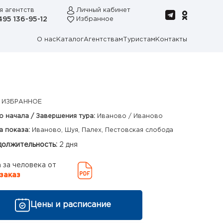
я агентств
Личный кабинет
495 136-95-12
Избранное
О нас
Каталог
Агентствам
Туристам
Контакты
 ИЗБРАННОЕ
о начала / Завершения тура:
Иваново / Иваново
а показа:
Иваново, Шуя, Палех, Пестовская слобода
олжительность:
2 дня
 за человека от
заказ
Цены и расписание