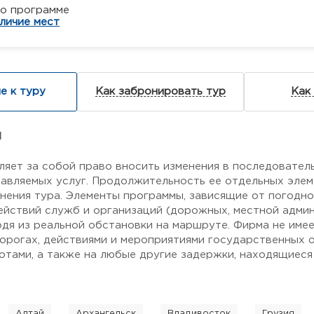
по программе
личие мест
е к туру
Как забронировать тур
Как
я
ляет за собой право вносить изменения в последовател
авляемых услуг. Продолжительность ее отдельных элем
нения тура. Элементы программы, зависящие от погодн
ействий служб и организаций (дорожных, местной админи
одя из реальной обстановки на маршруте. Фирма не име
дорогах, действиями и мероприятиями государственных о
тами, а также на любые другие задержки, находящиеся
Алтай
Архангельск
Владивосток
Грузия