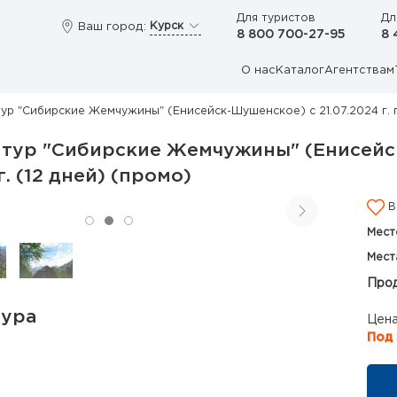
Для туристов
Дл
Курск
Ваш город:
8 800 700-27-95
8 
О нас
Каталог
Агентствам
ур "Сибирские Жемчужины" (Енисейск-Шушенское) с 21.07.2024 г. по
тур "Сибирские Жемчужины" (Енисейск-
г. (12 дней) (промо)
В
Мест
Мест
Прод
тура
Цена
Под 