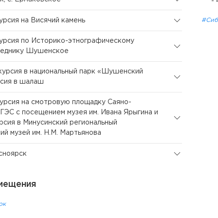
-
курсия на Висячий камень
#Сиб
курсия по Историко-этнографическому
веднику Шушенское
скурсия в национальный парк «Шушенский
рсия в шалаш
скурсия на смотровую площадку Саяно-
ЭС с посещением музея им. Ивана Ярыгина и
урсия в Минусинский региональный
ий музей им. Н.М. Мартьянова
асноярск
мещения
ок