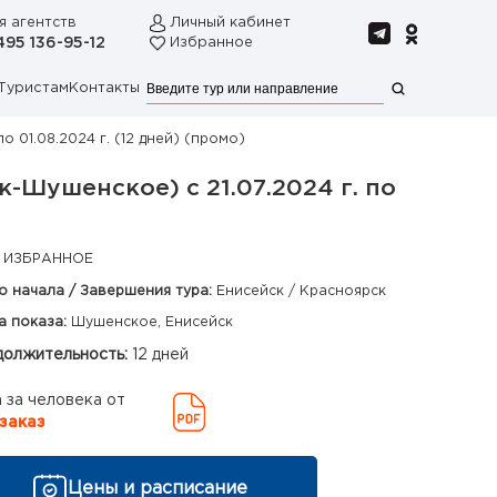
я агентств
Личный кабинет
495 136-95-12
Избранное
Туристам
Контакты
 01.08.2024 г. (12 дней) (промо)
Шушенское) с 21.07.2024 г. по
 ИЗБРАННОЕ
о начала / Завершения тура:
Енисейск / Красноярск
а показа:
Шушенское, Енисейск
олжительность:
12 дней
 за человека от
заказ
Цены и расписание