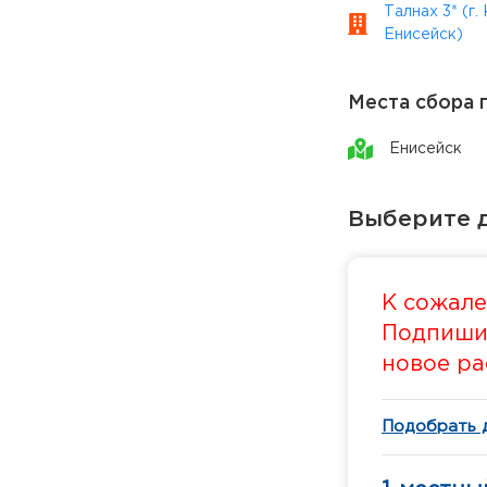
Талнах 3* (г.
Енисейск)
Места сбора 
Енисейск
Выберите д
К сожале
Подпишит
новое ра
Подобрать 