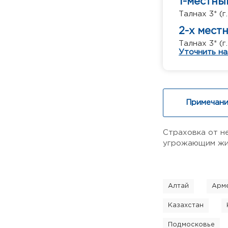
1-местны
Талнах 3* (г
2-х мест
Талнах 3* (г
Уточнить на
Примечани
Страховка от н
угрожающим жиз
Алтай
Арм
Казахстан
Подмосковье