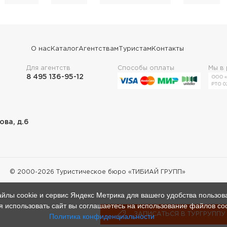
О нас
Каталог
Агентствам
Туристам
Контакты
Для агентств
Способы оплаты
Мы в
8 495 136-95-12
лова, д.6
© 2000-
2026
Туристическое бюро «ТИБИАЙ ГРУПП»
йлы cookie и сервис Яндекс Метрика для вашего удобства пользов
 использовать сайт вы соглашаетесь на использование файлов co
ЗАПИСАТЬСЯ В ТУРГРУППУ
ЗАПИСАТЬСЯ В ТУРГРУППУ
Политика конфиденциальности