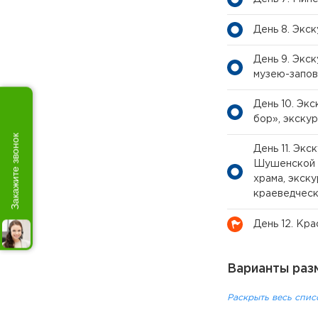
День 8. Экс
День 9. Экс
музею-запо
День 10. Эк
бор», экску
Закажите звонок
День 11. Эк
Шушенской Г
храма, экск
краеведческ
День 12. Кр
Варианты раз
Раскрыть весь спис