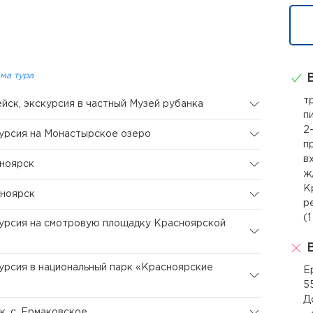
ма тура
В
т
ейск, экскурсия в частный Музей рубанка
п
2
курсия на Монастырское озеро
п
в
сноярск
ж
К
сноярск
р
(1
курсия на смотровую площадку Красноярской
В
курсия в национальный парк «Красноярские
Е
5
Д
к, с. Ермаковское