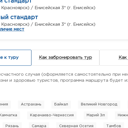
й стандарт
. Красноярск) / Енисейская 3* (г. Енисейск)
ный стандарт
. Красноярск) / Енисейская 3* (г. Енисейск)
личие мест
е к туру
Как забронировать тур
Как
есчастного случая (оформляется самостоятельно при не
ни и здоровью туристов, программа маршрута будет из
ения
Астрахань
Байкал
Великий Новгород
Камчатка
Карачаево-Черкессия
Марий Эл
Нижн
Рязань
Самара
Северная Осетия
Тамбов