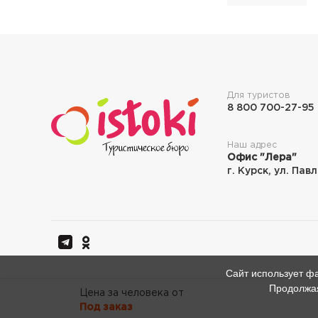
Для туристов
8 800 700-27-95
Наш адрес
Офис "Лера"
г. Курск, ул. Пав
Сайт использует фа
Продолжая
Цена за человека от
Цена за человека от
Под заказ
Под заказ