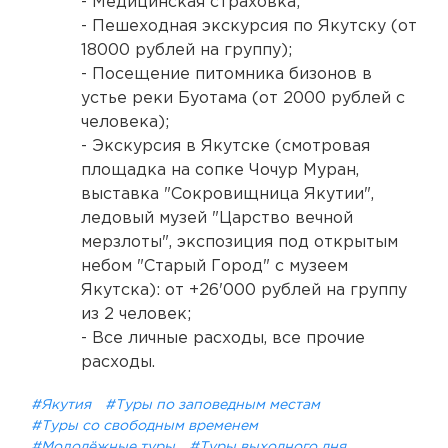
- Медицинская страховка;
- Пешеходная экскурсия по Якутску (от
18000 рублей на группу);
- Посещение питомника бизонов в
устье реки Буотама (от 2000 рублей с
человека);
- Экскурсия в Якутске (смотровая
площадка на сопке Чочур Муран,
выставка "Сокровищница Якутии",
ледовый музей "Царство вечной
мерзлоты", экспозиция под открытым
небом "Старый Город" с музеем
Якутска): от +26'000 рублей на группу
из 2 человек;
- Все личные расходы, все прочие
расходы.
#Якутия
#Туры по заповедным местам
#Туры со свободным временем
#Молодёжные туры
#Туры выходного дня