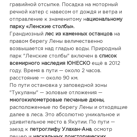
гравийной отсыпке. Посадка на моторный
речной катер с навесом от дождя и ветра и
отправление к знаменитому н
ациональному
парку «Ленские столбы».
Грандиозный
лес из каменных останцов
на
правом берегу Лены величественно
возвышается над гладью воды. Природный
парк "Ленские столбы" включен в
список
всемирного наследия ЮНЕСКО
ещё в 2012
году. Время в пути — около 2 часов.
расстояние — около 90 км.
По пути остановка у заповедной зоны
"Тукуланы" — эоловые отложения —
многокилометровые песчаные дюны,
расположенные по берегу Лены и отходящие
далее в леса. Это абсолютно уникальное и
удивительное место в Якутии. По пути —
заезд к
петроглифу Улахан-Ана
, осмотр
пещер и
наскальных доисторических